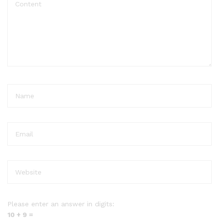
Please enter an answer in digits:
10 + 9 =