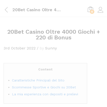
20Bet Casino Oltre 4000 Giochi + 220 di Bonus
0
20Bet Casino Oltre 4000 Giochi +
220 di Bonus
3rd October 2022
/
by
Sunny
Content
Caratteristiche Principali del Sito
Scommesse Sportive e Giochi su 20Bet
La mia esperienza con depositi e prelievi