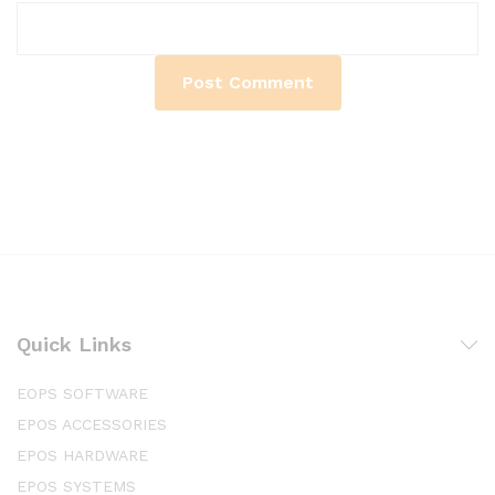
Quick Links
EOPS SOFTWARE
EPOS ACCESSORIES
EPOS HARDWARE
EPOS SYSTEMS