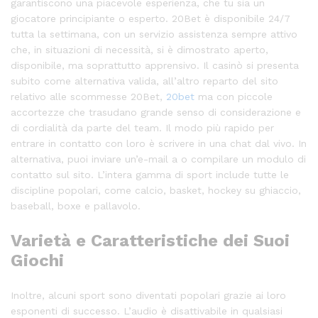
garantiscono una piacevole esperienza, che tu sia un
giocatore principiante o esperto. 20Bet è disponibile 24/7
tutta la settimana, con un servizio assistenza sempre attivo
che, in situazioni di necessità, si è dimostrato aperto,
disponibile, ma soprattutto apprensivo. Il casinò si presenta
subito come alternativa valida, all’altro reparto del sito
relativo alle scommesse 20Bet,
20bet
ma con piccole
accortezze che trasudano grande senso di considerazione e
di cordialità da parte del team. Il modo più rapido per
entrare in contatto con loro è scrivere in una chat dal vivo. In
alternativa, puoi inviare un’e-mail a o compilare un modulo di
contatto sul sito. L’intera gamma di sport include tutte le
discipline popolari, come calcio, basket, hockey su ghiaccio,
baseball, boxe e pallavolo.
Varietà e Caratteristiche dei Suoi
Giochi
Inoltre, alcuni sport sono diventati popolari grazie ai loro
esponenti di successo. L’audio è disattivabile in qualsiasi