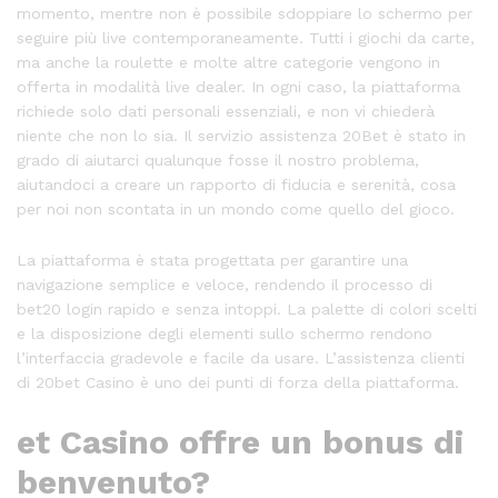
momento, mentre non è possibile sdoppiare lo schermo per
seguire più live contemporaneamente. Tutti i giochi da carte,
ma anche la roulette e molte altre categorie vengono in
offerta in modalità live dealer. In ogni caso, la piattaforma
richiede solo dati personali essenziali, e non vi chiederà
niente che non lo sia. Il servizio assistenza 20Bet è stato in
grado di aiutarci qualunque fosse il nostro problema,
aiutandoci a creare un rapporto di fiducia e serenità, cosa
per noi non scontata in un mondo come quello del gioco.
La piattaforma è stata progettata per garantire una
navigazione semplice e veloce, rendendo il processo di
bet20 login rapido e senza intoppi. La palette di colori scelti
e la disposizione degli elementi sullo schermo rendono
l’interfaccia gradevole e facile da usare. L’assistenza clienti
di 20bet Casino è uno dei punti di forza della piattaforma.
et Casino offre un bonus di
benvenuto?