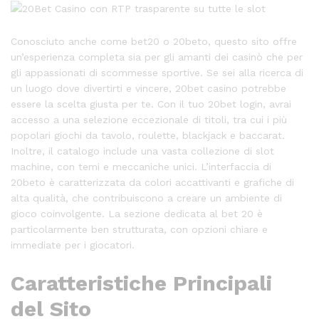
Conosciuto anche come bet20 o 20beto, questo sito offre
un’esperienza completa sia per gli amanti dei casinò che per
gli appassionati di scommesse sportive. Se sei alla ricerca di
un luogo dove divertirti e vincere, 20bet casino potrebbe
essere la scelta giusta per te. Con il tuo 20bet login, avrai
accesso a una selezione eccezionale di titoli, tra cui i più
popolari giochi da tavolo, roulette, blackjack e baccarat.
Inoltre, il catalogo include una vasta collezione di slot
machine, con temi e meccaniche unici. L’interfaccia di
20beto è caratterizzata da colori accattivanti e grafiche di
alta qualità, che contribuiscono a creare un ambiente di
gioco coinvolgente. La sezione dedicata al bet 20 è
particolarmente ben strutturata, con opzioni chiare e
immediate per i giocatori.
Caratteristiche Principali
del Sito