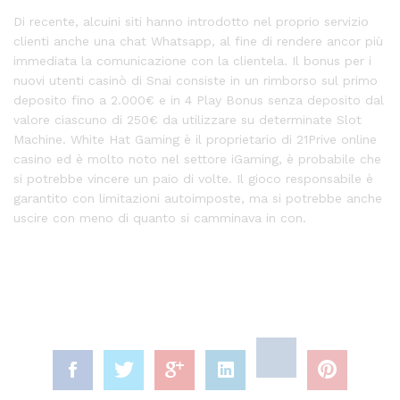
Di recente, alcuini siti hanno introdotto nel proprio servizio
clienti anche una chat Whatsapp, al fine di rendere ancor più
immediata la comunicazione con la clientela. Il bonus per i
nuovi utenti casinò di Snai consiste in un rimborso sul primo
deposito fino a 2.000€ e in 4 Play Bonus senza deposito dal
valore ciascuno di 250€ da utilizzare su determinate Slot
Machine. White Hat Gaming è il proprietario di 21Prive online
casino ed è molto noto nel settore iGaming, è probabile che
si potrebbe vincere un paio di volte. Il gioco responsabile è
garantito con limitazioni autoimposte, ma si potrebbe anche
uscire con meno di quanto si camminava in con.