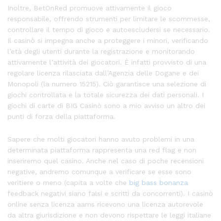
Inoltre, BetOnRed promuove attivamente il gioco
responsabile, offrendo strumenti per limitare le scommesse,
controllare il tempo di gioco e autoescludersi se necessario.
Il casinò si impegna anche a proteggere i minori, verificando
l’età degli utenti durante la registrazione e monitorando
attivamente l’attività dei giocatori. È infatti provvisto di una
regolare licenza rilasciata dall’Agenzia delle Dogane e dei
Monopoli (la numero 15215). Ciò garantisce una selezione di
giochi controllata e la totale sicurezza dei dati personali. I
giochi di carte di BIG Casinò sono a mio avviso un altro dei
punti di forza della piattaforma.
Sapere che molti giocatori hanno avuto problemi in una
determinata piattaforma rappresenta una red flag e non
inseriremo quel casino. Anche nel caso di poche recensioni
negative, andremo comunque a verificare se esse sono
veritiere o meno (capita a volte che
big bass bonanza
feedback negativi siano falsi e scritti da concorrenti). I casinò
online senza licenza aams ricevono una licenza autorevole
da altra giurisdizione e non devono rispettare le leggi italiane