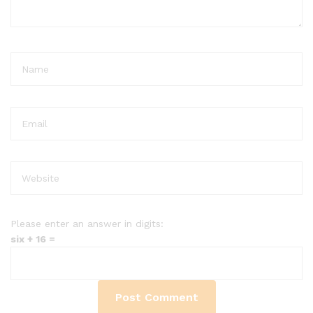
Please enter an answer in digits:
six + 16 =