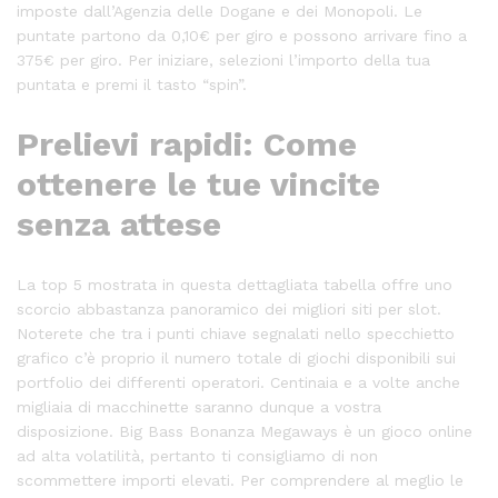
imposte dall’Agenzia delle Dogane e dei Monopoli. Le
puntate partono da 0,10€ per giro e possono arrivare fino a
375€ per giro. Per iniziare, selezioni l’importo della tua
puntata e premi il tasto “spin”.
Prelievi rapidi: Come
ottenere le tue vincite
senza attese
La top 5 mostrata in questa dettagliata tabella offre uno
scorcio abbastanza panoramico dei migliori siti per slot.
Noterete che tra i punti chiave segnalati nello specchietto
grafico c’è proprio il numero totale di giochi disponibili sui
portfolio dei differenti operatori. Centinaia e a volte anche
migliaia di macchinette saranno dunque a vostra
disposizione. Big Bass Bonanza Megaways è un gioco online
ad alta volatilità, pertanto ti consigliamo di non
scommettere importi elevati. Per comprendere al meglio le