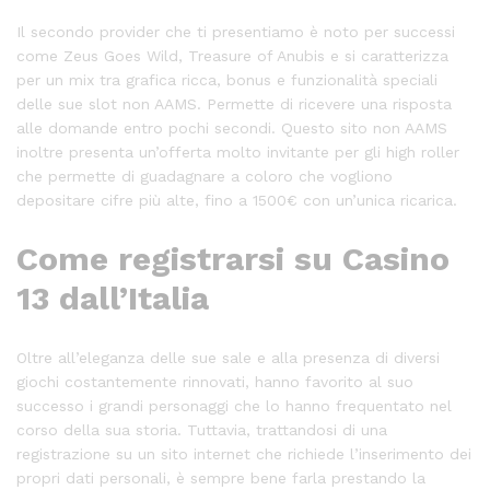
Il secondo provider che ti presentiamo è noto per successi
come Zeus Goes Wild, Treasure of Anubis e si caratterizza
per un mix tra grafica ricca, bonus e funzionalità speciali
delle sue slot non AAMS. Permette di ricevere una risposta
alle domande entro pochi secondi. Questo sito non AAMS
inoltre presenta un’offerta molto invitante per gli high roller
che permette di guadagnare a coloro che vogliono
depositare cifre più alte, fino a 1500€ con un’unica ricarica.
Come registrarsi su Casino
13 dall’Italia
Oltre all’eleganza delle sue sale e alla presenza di diversi
giochi costantemente rinnovati, hanno favorito al suo
successo i grandi personaggi che lo hanno frequentato nel
corso della sua storia. Tuttavia, trattandosi di una
registrazione su un sito internet che richiede l’inserimento dei
propri dati personali, è sempre bene farla prestando la