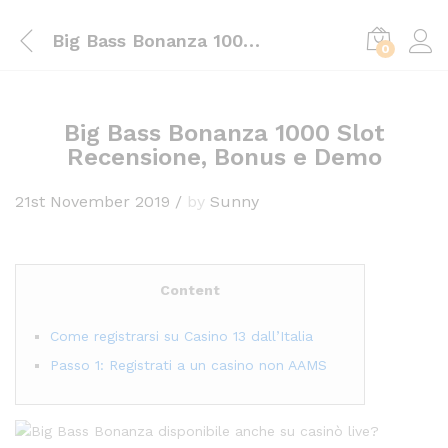
Big Bass Bonanza 1000 Slot Recensione, Bonus e Demo
0
Big Bass Bonanza 1000 Slot
Recensione, Bonus e Demo
21st November 2019
/
by
Sunny
Content
Come registrarsi su Casino 13 dall’Italia
Passo 1: Registrati a un casino non AAMS